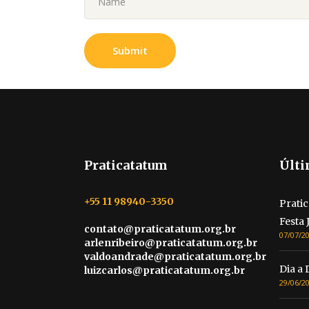
Praticatatum
Últi
+55 11 98940-3350
Pratic
Festa 
contato@praticatatum.org.br
07/07/2
arlenribeiro@praticatatum.org.br
valdoandrade@praticatatum.org.br
Dia a 
luizcarlos@praticatatum.org.br
29/06/2