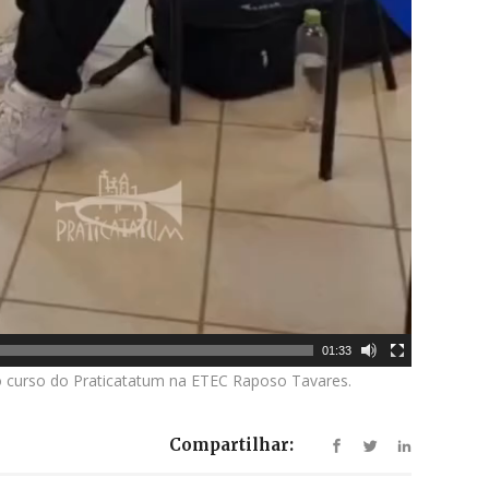
01:33
o curso do Praticatatum na ETEC Raposo Tavares.
Compartilhar: