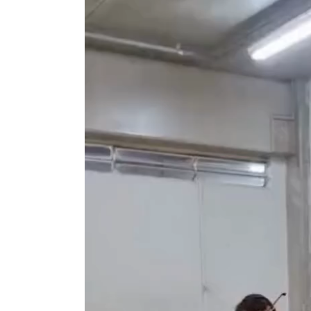
de
vídeo