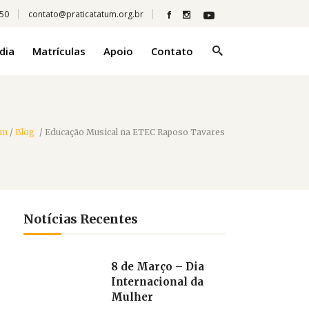
350
contato@praticatatum.org.br
dia
Matrículas
Apoio
Contato
um
/
Blog
/
Educação Musical na ETEC Raposo Tavares
Notícias Recentes
8 de Março – Dia
Internacional da
Mulher