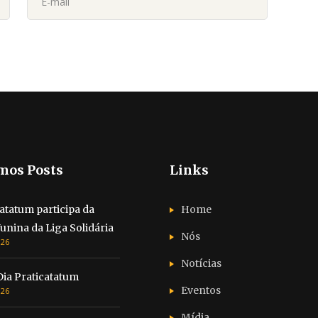
mos Posts
Links
atatum participa da
Home
Junina da Liga Solidária
Nós
026
Notícias
Dia Praticatatum
Eventos
026
Mídia